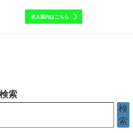
求人案内はこちら
検索
検
索